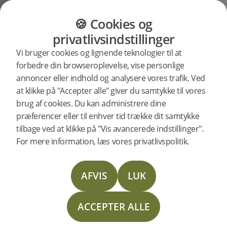
KATEGORIER
GULVGUIDE
PRODUKTE
🍪 Cookies og
Support
Produktstøtte
privatlivsindstillinger
Søg support
Vi bruger cookies og lignende teknologier til at
til et specifikt
Woodura Planks 3.0 - Mat lak / Børstet mat lak
forbedre din browseroplevelse, vise personlige
produkter
annoncer eller indhold og analysere vores trafik. Ved
at klikke på "Accepter alle" giver du samtykke til vores
310011
Woodura Planks DALEN 3.0 M (<2026)
UDG
brug af cookies. Du kan administrere dine
præferencer eller til enhver tid trække dit samtykke
Woodura Planks DALEN 3.0 M
tilbage ved at klikke på "Vis avancerede indstillinger".
(<2026) support
For mere information, læs vores privatlivspolitik.
Lægningsanvisning
AFVIS
LUK
Plejevejledning
ACCEPTER ALLE
Monterings vejledning Woodura Planks 3.0