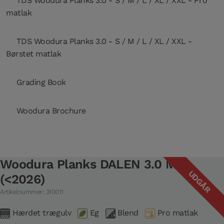
TDS Woodura Planks 3.0 - S / M / L / XL / XXL - Pro
matlak
TDS Woodura Planks 3.0 - S / M / L / XL / XXL -
Børstet matlak
Grading Book
Woodura Brochure
Woodura Planks DALEN 3.0 M
UDGÅR
(<2026)
Artikelnummer: 310011
Hærdet trægulv
Eg
Blend
Pro matlak