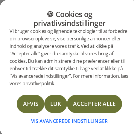
Bæredygtighed
Woodura-
børstede
Contrast
Collection
trægulve
og miljø
planker
KATEGORIER
GULVGUIDE
PRODUKTE
🍪 Cookies og
til dit
3.0
hjem?
privatlivsindstillinger
Vi bruger cookies og lignende teknologier til at forbedre
Wo
In
Hv
Co
Bæ
din browseroplevelse, vise personlige annoncer eller
indhold og analysere vores trafik. Ved at klikke på
"Accepter alle" giver du samtykke til vores brug af
Si
Wo
væ
Co
o
cookies. Du kan administrere dine præferencer eller til
enhver tid trække dit samtykke tilbage ved at klikke på
3.0
pl
bø
mi
"Vis avancerede indstillinger". For mere information, læs
vores privatlivspolitik.
EN
NY
3.0
tr
SERIE,
AFVIS
LUK
ACCEPTER ALLE
WOOD
SAM
DER
HERRI
TAGE
VÆKKE
til
3.0
DET 
OPSIG
VIS AVANCEREDE INDSTILLINGER
WOOD
ER
SKRID
PLANK
EN
AT 