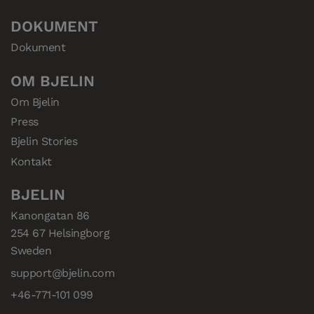
efterspørgsel efter
en af de største
holdbare og
DOKUMENT
distributører af
ressourceeffektive
trægulve i
gulvløsninger.
Dokument
Sydøsteuropa.
OM BJELIN
Om Bjelin
Press
Bjelin Stories
Kontakt
BJELIN
Kanongatan 86

254 67 Helsingborg

Sweden
support@bjelin.com
+46-771-101 099