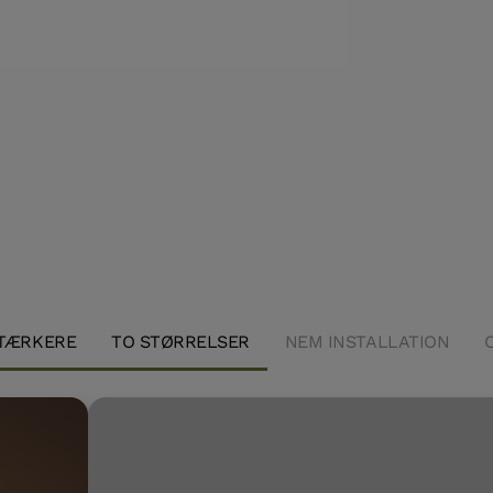
Hvorfor du bør vælge
sildebensgulve
STÆRKERE
TO STØRRELSER
NEM INSTALLATION