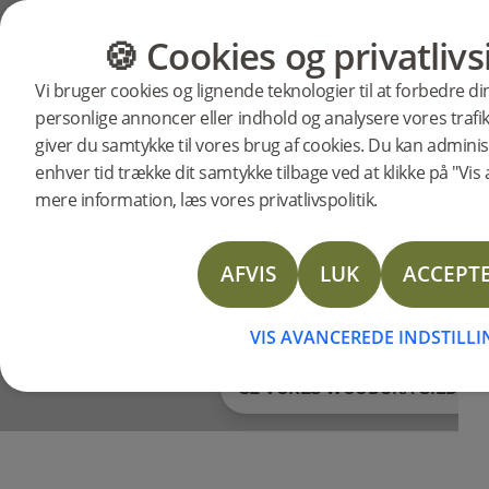
🍪 Cookies og privatlivs
KATEGORIER
GULVGUIDE
WOODURA SILDEBE
Vi bruger cookies og lignende teknologier til at forbedre d
Fremti
personlige annoncer eller indhold og analysere vores trafik.
giver du samtykke til vores brug af cookies. Du kan administ
enhver tid trække dit samtykke tilbage ved at klikke på "Vis 
sildeben
mere information, læs vores privatlivspolitik.
AFVIS
LUK
ACCEPTE
EN MODERNE FORT
KLASSISK SILDEB
VIS AVANCEREDE INDSTILL
SE VORES WOODURA SILDEB