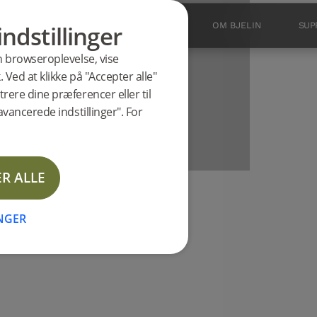
indstillinger
PRODUKTER
INSPIRATION
OM BJELIN
SUP
N 3.0
in browseroplevelse, vise
dens
 Ved at klikke på "Accepter alle"
Holdbar
rere dine præferencer eller til
avancerede indstillinger". For
sgulv
R ALLE
OLKNING AF
ENSPARKET
INGER
EN-PRODUKTER