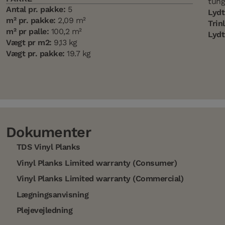
tung
Antal pr. pakke:
5
Lydt
m² pr. pakke:
2,09 m²
Trin
m² pr palle:
100,2 m²
Lydt
Vægt pr m2:
9,13 kg
Vægt pr. pakke:
19.7 kg
Dokumenter
TDS Vinyl Planks
Vinyl Planks Limited warranty (Consumer)
Vinyl Planks Limited warranty (Commercial)
Lægningsanvisning
Plejevejledning