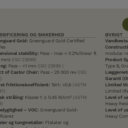
SSIFICERING OG SIKKERHED
ØVRIGT
nguard Gold:
Greenguard Gold Certified
Vandbesta
es
Constructi
nsional stabillity:
Pass - max < 0.2%/linear ft
modular res
5 mm)
(ISO 23999)
Product Sp
ing:
Pass - <1 mm
(ISO 23999 )
Type B, Gra
ct of Castor Chair:
Pass - 25 000 rev
(ISO
Læggemet
)
Garanti (Of
ist friktionskoefficient:
Tørt: >0,6
(ASTM
Limited W
47)
Limited li
isk stråling:
Klasse 1: ≥ 0,45 W/cm²
(ASTM
Level of u
8)
Heavy Resi
dygtighed – VOC:
Greenguard Gold-
Level of u
ficeret
Heavy Com
ater og tungmetaller:
Ftalater og