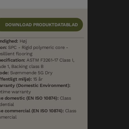
DOWNLOAD PRODUKTDATABLAD
ndighed:
Høj
on:
SPC - Rigid polymeric core -
illient flooring
ecification:
ASTM F3261-17 Class I,
de 1, Backing class B
ode:
Svømmende 5G Dry
fentligt miljø):
15 år
arranty (Domestic Environment):
fetime warranty
se domestic (EN ISO 10874):
Class
dential
se commercial (EN ISO 10874):
Class
mercial