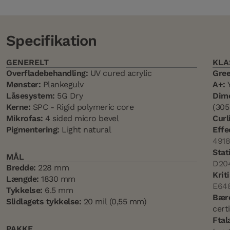
Specifikation
GENERELT
KLA
Overfladebehandling:
UV cured acrylic
Gree
Mønster:
Plankegulv
A+:
Y
Låsesystem:
5G Dry
Dime
Kerne:
SPC - Rigid polymeric core
(30
Mikrofas:
4 sided micro bevel
Curl
Pigmentering:
Light natural
Effe
4918
Stat
MÅL
D20
Bredde:
228 mm
Krit
Længde:
1830 mm
E64
Tykkelse:
6.5 mm
Bære
Slidlagets tykkelse:
20 mil (0,55 mm)
certi
Ftal
PAKKE