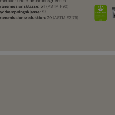
metaller under detektionsgrænsen
ransmissionsklasse:
54
(ASTM F90)
lyddæmpningsklasse:
53
ransmissionsreduktion:
20
(ASTM E2179)