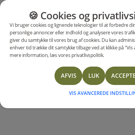
🍪 Cookies og privatlivs
KATEGORIER
GULVGUIDE
Vi bruger cookies og lignende teknologier til at forbedre d
personlige annoncer eller indhold og analysere vores trafik.
Produkter
Gulv
Rigid Core Planks
giver du samtykke til vores brug af cookies. Du kan administ
Denali NEWHAVEN Lig
enhver tid trække dit samtykke tilbage ved at klikke på "Vis 
mere information, læs vores privatlivspolitik.
AFVIS
LUK
ACCEPTE
VIS AVANCEREDE INDSTILL