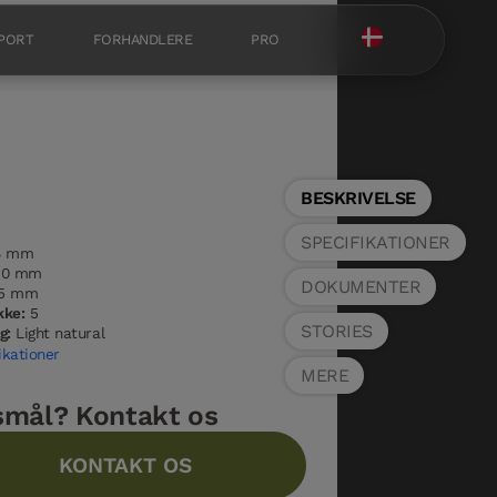
PORT
FORHANDLERE
PRO
BESKRIVELSE
SPECIFIKATIONER
8 mm
30 mm
DOKUMENTER
5 mm
kke:
5
STORIES
g:
Light natural
ikationer
MERE
smål? Kontakt os
KONTAKT OS