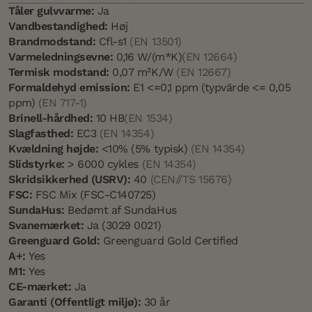
Tåler gulvvarme:
Ja
Vandbestandighed:
Høj
Brandmodstand:
Cfl-s1
(EN 13501)
Varmeledningsevne:
0,16 W/(m*K)
(EN 12664)
Termisk modstand:
0,07 m²K/W
(EN 12667)
Formaldehyd emission:
E1 <=0,1 ppm (typvärde <= 0,05
ppm)
(EN 717-1)
Brinell-hårdhed:
10 HB
(EN 1534)
Slagfasthed:
EC3
(EN 14354)
Kvældning højde:
<10% (5% typisk)
(EN 14354)
Slidstyrke:
> 6000 cykles
(EN 14354)
Skridsikkerhed (USRV):
40
(CEN//TS 15676)
FSC:
FSC Mix (FSC-C140725)
SundaHus:
Bedømt af SundaHus
Svanemærket:
Ja (3029 0021)
Greenguard Gold:
Greenguard Gold Certified
A+:
Yes
M1:
Yes
CE-mærket:
Ja
Garanti (Offentligt miljø):
30 år