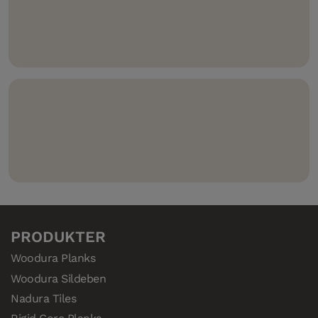
og forhindrer lækage mellem samlingerne.
Kompatibelt med 5G Climb – lad dit gulv klatre op ad
væggene.
Compositek – den utroligt vandresistente kerne i
vores hærdede trægulve.
PRODUKTER
Woodura Planks
Woodura Sildeben
Nadura Tiles