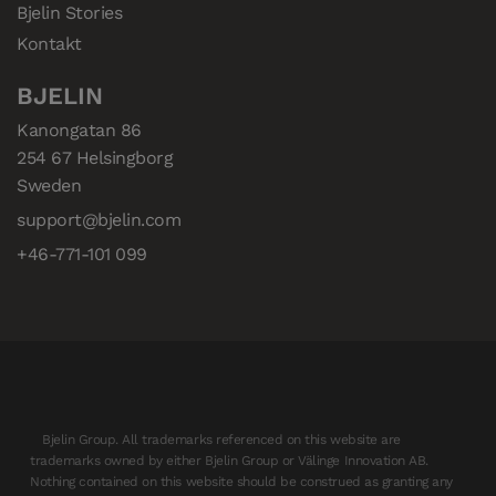
Bjelin Stories
Kontakt
BJELIN
Kanongatan 86

254 67 Helsingborg

Sweden
support@bjelin.com
+46-771-101 099
Bjelin Group. All trademarks referenced on this website are
trademarks owned by either Bjelin Group or Välinge Innovation AB.
Nothing contained on this website should be construed as granting any