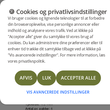
KATEGORIER
GULVGUIDE
PRODUKTE
🍪 Cookies og privatlivsindstillinger
Vi bruger cookies og lignende teknologier til at forbedre
din browseroplevelse, vise personlige annoncer eller
Produkter
Gulv
Woodura Planks
indhold og analysere vores trafik. Ved at klikke på
Woodura Planks TOLLARP 3.0
"Accepter alle" giver du samtykke til vores brug af
cookies. Du kan administrere dine præferencer eller til
XL
BESKRIVELSE
enhver tid trække dit samtykke tilbage ved at klikke på
SPECIFIKATIONER
"Vis avancerede indstillinger". For mere information, læs
vores privatlivspolitik.
DOKUMENTER
Træsort
Sortering
Overfladebehandling
Vandbestandighed
STORIES
Eg
Nature
Pro matlak
Høj
AFVIS
LUK
ACCEPTER ALLE
Gulvtype:
Hærdet trægulv
MERE
Overfladebehandling:
Pro matlak
Pigmentering:
Shadow Brown
VIS AVANCEREDE INDSTILLINGER
Bredde:
206 mm
Længde:
2200 mm
Tykkelse:
11.2 mm
Antal pr. pakke:
4